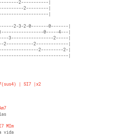
--------------------|
----------------------------|
7(sus4)
|
SI7
|x2
Am7
las 
I7
MIm
a vida 