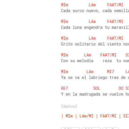
MIm
LAm
FA#7/MI
Cada surco nuevo, cada semill
MIm
LAm
FA#7/MI
Cada luna engendra tu maravil
MIm
LAm
FA#7/MI
Grito solitario del viento no
MIm
LAm
FA#7/MI
S
Con su melodía    reza  tu no
MIm
LAm
MI7
L
Ya se va el labriego tras de 
RE7
SOL
DO
S
Y en la madrugada se vuelve h
[Outro]
|
MIm
|
LAm/MI
|
FA#7/MI
|
SI