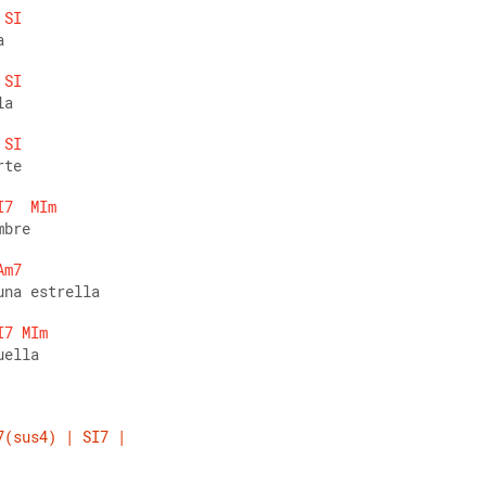
SI
a 
SI
la 
SI
rte 
I7
MIm
mbre 
Am7
una estrella 
I7
MIm
uella
7(sus4)
|
SI7
|