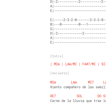
E|---------------------------
E|---------------------------
[Intro]
|
MIm
|
LAm/MI
|
FA#7/MI
|
SI
[Versetto]
MIm
LAm
MI7
L
Viento compañero de las semil
RE7
SOL
DO
S
Carne de la lluvia que trae l