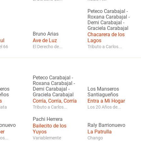
Peteco Carabajal
-
Roxana Carabajal
-
Demi Carabajal
-
Graciela Carabajal
Bruno Arias
Chacarera de los
ul
Ave de Luz
Lagos
l 66
El Derecho de...
Tributo a Carlos...
Peteco Carabajal
-
Roxana Carabajal
-
eros
Demi Carabajal
-
Los Manseros
eños
Graciela Carabajal
Santiagueños
s
Corría, Corría, Corría
Entra a Mi Hogar
lata
Tributo a Carlos...
Los 20 Años de...
Pachi Herrera
ionuevo
Raly Barrionuevo
Bailecito de los
er
Yuyos
La Patrulla
os...
Variablemente
Chango