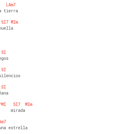
LAm7
a tierra 
SI7
MIm
huella
SI
egos 
SI
silencios 
SI
ñana 
/MI
SI7
MIm
     mirada 
Am7
una estrella 