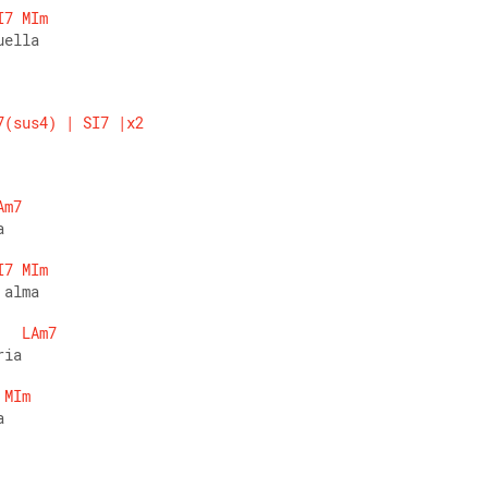
I7
MIm
uella
7(sus4)
|
SI7
|x2
Am7
a 
I7
MIm
 alma 
LAm7
ria 
MIm
a