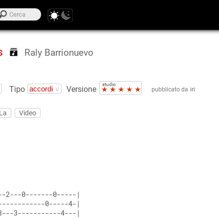
s
Raly Barrionuevo
studio
Tipo
Versione
★
★
★
★
★
pubblicato da
iri
 La
Video