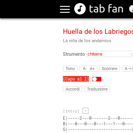
Huella de los Labriego
La niña de los andamios
Strumento
Tono
A-
A+
Scorrere
A ->
[Capo al 2]
Accordi
Traduzione
-
[Intro]