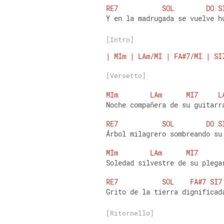
RE7
SOL
DO
S
Y en la madrugada se vuelve h
[Intro]
|
MIm
|
LAm/MI
|
FA#7/MI
|
SI
[Versetto]
MIm
LAm
MI7
L
Noche compañera de su guitarr
RE7
SOL
DO
S
Árbol milagrero sombreando su
MIm
LAm
MI7
Soledad silvestre de su plega
RE7
SOL
FA#7
SI7
Grito de la tierra dignificad
[Ritornello]