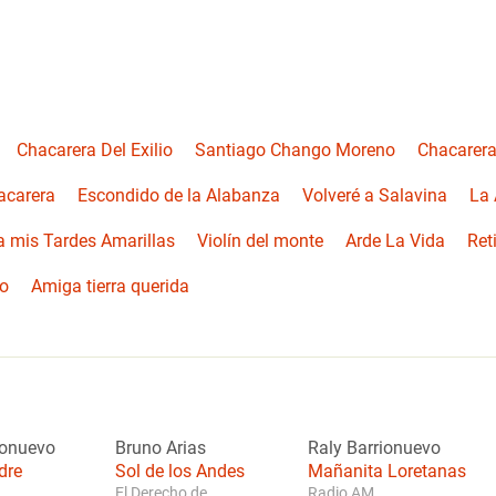
Chacarera Del Exilio
Santiago Chango Moreno
Chacarera
acarera
Escondido de la Alabanza
Volveré a Salavina
La
 mis Tardes Amarillas
Violín del monte
Arde La Vida
Ret
no
Amiga tierra querida
ionuevo
Bruno Arias
Raly Barrionuevo
dre
Sol de los Andes
Mañanita Loretanas
El Derecho de...
Radio AM