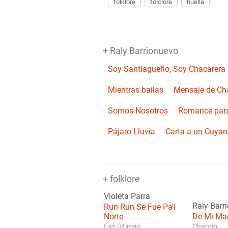
folklore
folclore
huella
+ Raly Barrionuevo
Soy Santiagueño, Soy Chacarera
Mientras bailas
Mensaje de Ch
Somos Nosotros
Romance para
Pájaro Lluvia
Carta a un Cuya
+ folklore
Violeta Parra
Raly Barr
Run Run Se Fue Pa'l
Norte
De Mi Ma
Las últimas...
Chango