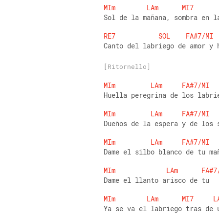
MIm
LAm
MI7
Sol de la mañana, sombra en l
RE7
SOL
FA#7/MI
Canto del labriego de amor y 
[Ritornello]
MIm
LAm
FA#7/MI
Huella peregrina de los labri
MIm
LAm
FA#7/MI
Dueños de la espera y de los 
MIm
LAm
FA#7/MI
Dame el silbo blanco de tu ma
MIm
LAm
FA#7
Dame el llanto arisco de tu  
MIm
LAm
MI7
L
Ya se va el labriego tras de 