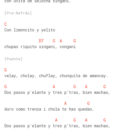
con uvita de Selocha singani. 
[Pre-Refrão]
C
Con limoncito y yelito
D7
G
A
G
chupas riquito singani, congani
[Puente]
G
velay, cholay, chuflay, chunquita de amancay. 
G
A
G
A
G
Dos pasos p'elante y tres p'tras, bien machao, 
A
G
duro como trenza i chola te has quedao. 
A
G
A
G
Dos pasos p'elante y tres p'tras, bien machao, 