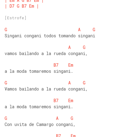
|
Em
A
G
B7
Em
|
|
D7
G
B7
Em
|
[Estrofe]
G
A
G
Singani congani todos tomando singani 
A
G
vamos bailando a la rueda congani, 
B7
Em
a la moda tomaremos singani. 
G
A
G
Vamos bailando a la rueda congani, 
B7
Em
a la moda tomaremos singani. 
G
A
G
Con uvita de Camargo congani, 
B7
Em