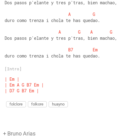
Dos pasos p'elante y tres p'tras, bien machao, 
A
G
duro como trenza i chola te has quedao. 
A
G
A
G
Dos pasos p'elante y tres p'tras, bien machao, 
B7
Em
duro como trenza i chola te has quedao.
[Intro]
|
Em
|
|
Em
A
G
B7
Em
|
|
D7
G
B7
Em
|
folclore
folkore
huayno
+ Bruno Arias