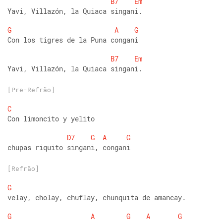
B7
Em
Yavi, Villazón, la Quiaca singani. 
G
A
G
Con los tigres de la Puna congani 
B7
Em
Yavi, Villazón, la Quiaca singani.
[Pre-Refrão]
C
Con limoncito y yelito 
D7
G
A
G
chupas riquito singani, congani 
[Refrão]
G
velay, cholay, chuflay, chunquita de amancay. 
G
A
G
A
G