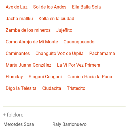
Ave de Luz
Sol de los Andes
Ella Baila Sola
Jacha mallku
Kolla en la ciudad
Zamba de los mineros
Jujeñito
Como Abrojo de Mi Monte
Guanuqueando
Caminantes
Changuito Voz de Urpila
Pachamama
Marta Juana González
La Vi Por Vez Primera
Florcitay
Singani Congani
Camino Hacia la Puna
Digo la Telesita
Ciudacita
Tristecito
+ folclore
Mercedes Sosa
Raly Barrionuevo