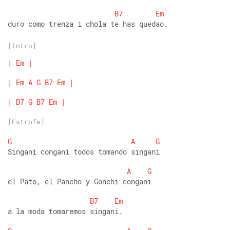
B7
Em
duro como trenza i chola te has quedao.
[Intro]
|
Em
|
|
Em
A
G
B7
Em
|
|
D7
G
B7
Em
|
[Estrofe]
G
A
G
Singani congani todos tomando singani 
A
G
el Pato, el Pancho y Gonchi congani 
B7
Em
a la moda tomaremos singani. 