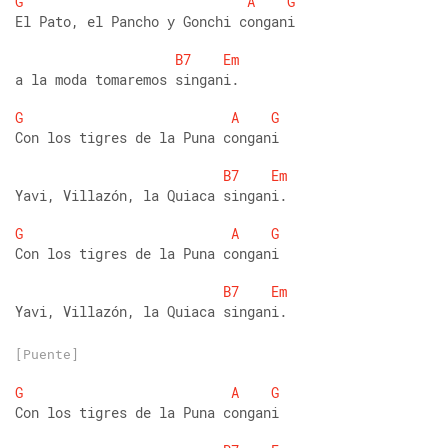
G
A
G
El Pato, el Pancho y Gonchi congani 
B7
Em
a la moda tomaremos singani. 
G
A
G
Con los tigres de la Puna congani 
B7
Em
Yavi, Villazón, la Quiaca singani. 
G
A
G
Con los tigres de la Puna congani 
B7
Em
Yavi, Villazón, la Quiaca singani. 
[Puente]
G
A
G
Con los tigres de la Puna congani 