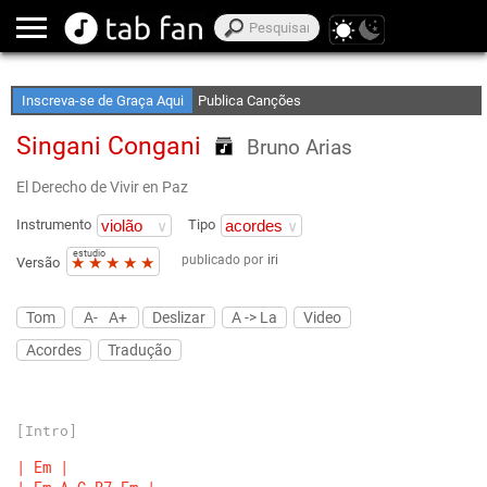
Crie Suas Listas de Favoritos
Acesso Off-Line
Inscreva-se de Graça Aqui
Publica Canções
Singani Congani
Bruno Arias
El Derecho de Vivir en Paz
Instrumento
Tipo
estudio
publicado por
iri
★
★
★
★
★
Versão
Tom
A-
A+
Deslizar
A -> La
Video
Acordes
Tradução
[Intro]
|
Em
|