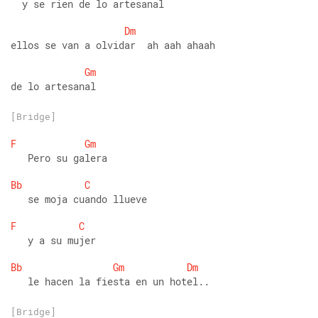
  y se rien de lo artesanal
Dm
ellos se van a olvidar  ah aah ahaah
Gm
de lo artesanal
[Bridge]
F
Gm
   Pero su galera
Bb
C
   se moja cuando llueve
F
C
   y a su mujer
Bb
Gm
Dm
   le hacen la fiesta en un hotel..
[Bridge]