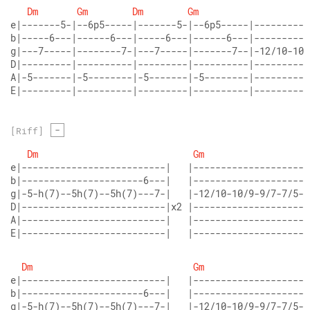
Dm
Gm
Dm
Gm
e|-------5-|--6p5-----|-------5-|--6p5-----|----------
b|-----6---|------6---|-----6---|------6---|----------
g|---7-----|--------7-|---7-----|-------7--|-12/10-10/
D|---------|----------|---------|----------|----------
A|-5-------|-5--------|-5-------|-5--------|----------
E|---------|----------|---------|----------|----------
-
[Riff]
Dm
Gm
e|--------------------------|   |--------------------|
b|----------------------6---|   |--------------------|
g|-5-h(7)--5h(7)--5h(7)---7-|   |-12/10-10/9-9/7-7/5-|
D|--------------------------|x2 |--------------------|
A|--------------------------|   |--------------------|
E|--------------------------|   |--------------------|
Dm
Gm
e|--------------------------|   |--------------------|
b|----------------------6---|   |--------------------|
g|-5-h(7)--5h(7)--5h(7)---7-|   |-12/10-10/9-9/7-7/5-|