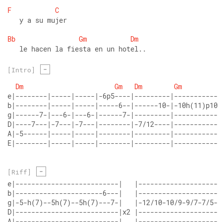
F
C
   y a su mujer
Bb
Gm
Dm
   le hacen la fiesta en un hotel..
-
[Intro]
Dm
Gm
Dm
Gm
e|--------|-----|-----|-6p5----|---------|------------
b|--------|-----|-----|-----6--|------10-|-10h(11)p10-
g|------7-|---6-|---6-|------7-|---------|------------
D|----7---|-7---|-7---|--------|-7/12----|------------
A|-5------|-----|-----|--------|---------|------------
E|--------|-----|-----|--------|---------|------------
-
[Riff]
e|--------------------------|   |--------------------|
b|----------------------6---|   |--------------------|
g|-5-h(7)--5h(7)--5h(7)---7-|   |-12/10-10/9-9/7-7/5-|
D|--------------------------|x2 |--------------------|
A|--------------------------|   |--------------------|