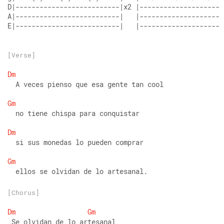
D|--------------------------|x2 |--------------------|
A|--------------------------|   |--------------------|
E|--------------------------|   |--------------------|
[Verse]
Dm
  A veces pienso que esa gente tan cool
Gm
  no tiene chispa para conquistar
Dm
  si sus monedas lo pueden comprar
Gm
  ellos se olvidan de lo artesanal.
[Chorus]
Dm
Gm
 Se olvidan de lo artesanal