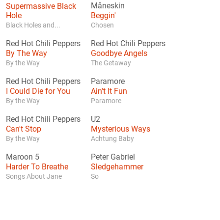
Supermassive Black
Måneskin
Hole
Beggin'
Black Holes and...
Chosen
Red Hot Chili Peppers
Red Hot Chili Peppers
By The Way
Goodbye Angels
By the Way
The Getaway
Red Hot Chili Peppers
Paramore
I Could Die for You
Ain't It Fun
By the Way
Paramore
Red Hot Chili Peppers
U2
Can't Stop
Mysterious Ways
By the Way
Achtung Baby
Maroon 5
Peter Gabriel
Harder To Breathe
Sledgehammer
Songs About Jane
So