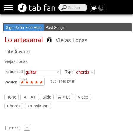
Create Your Favorite Lists
Access Offline
Sign Up for Free Here
Post Songs
Lo artesanal
Viejas Locas
Pity Álvarez
Viejas Locas
Instrument
Type
studio
published by
iri
★
★
★
★
★
Version
Tone
A-
A+
Slide
A -> La
Video
Chords
Translation
-
[Intro]