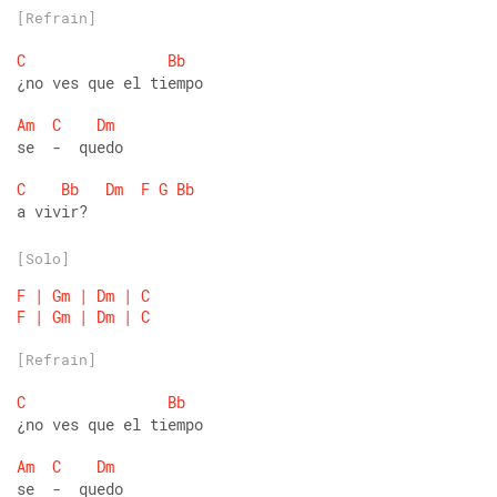
[Refrain]
C
Bb
¿no ves que el tiempo 
Am
C
Dm
se  -  quedo 
C
Bb
Dm
F
G
Bb
a vivir?
[Solo]
F
|
Gm
|
Dm
|
C
F
|
Gm
|
Dm
|
C
[Refrain]
C
Bb
¿no ves que el tiempo 
Am
C
Dm
se  -  quedo 