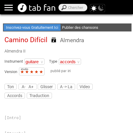
Créez Vos Playlist de Favoris
Accès Hors Lignen
Inscrivez-vous Gratuitement Ici
Publier des chansons
Camino Difícil
Almendra
Almendra II
Instrument
Type
studio
publié par
iri
★
★
★
★
★
Version
Ton
A-
A+
Glisser
A -> La
Video
Accords
Traduction
[Intro]