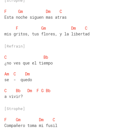
[Strophe]
F
Gm
Dm
C
Esta noche siguen mas atras 
F
Gm
Dm
C
mis gritos, tus flores, y la libertad
[Refrain]
C
Bb
¿no ves que el tiempo 
Am
C
Dm
se  -  quedo 
C
Bb
Dm
F
G
Bb
a vivir?
[Strophe]
F
Gm
Dm
C
Compañero toma mi fusil 