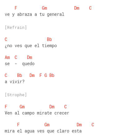
F
Gm
Dm
C
ve y abraza a tu general
[Refrain]
C
Bb
¿no ves que el tiempo 
Am
C
Dm
se  -  quedo 
C
Bb
Dm
F
G
Bb
a vivir?
[Strophe]
F
Gm
Dm
C
Ven al campo mirate crecer 
F
Gm
Dm
C
mira el agua ves que claro esta