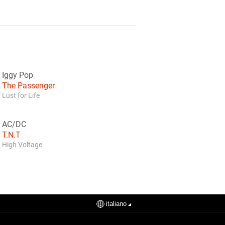
Iggy Pop
The Passenger
Lust for Life
AC/DC
T.N.T
High Voltage
italiano