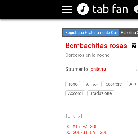
Crea le tu
Accedi Of
Registrarsi Gratuitamente Qui
Pubblica 
Bombachitas rosas
Corderos en la noche
Strumento
Tono
A-
A+
Scorrere
A ->
Accordi
Traduzione
[Intro]
DO
MIm
FA
SOL
DO
SOL/SI
LAm
SOL