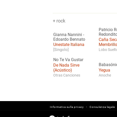
+ rock
Patricio R
Redondito
Gianna Nannini
-
Edoardo Bennato
Caña Sec
Unestate Italiana
Membrill
[Singolo]
Lobo Suelto
No Te Va Gustar
Babasóni
De Nada Sirve
(Acústico)
Yegua
Otras Canciones
Anoche
-
Informativa sulla privacy
Consulenza legale