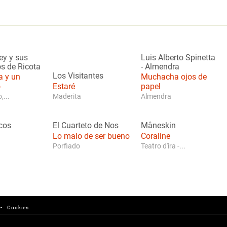
ey y sus
Luis Alberto Spinetta
s de Ricota
-
Almendra
Los Visitantes
a y un
Muchacha ojos de
o
Estaré
papel
,...
Maderita
Almendra
cos
El Cuarteto de Nos
Måneskin
Lo malo de ser bueno
Coraline
Porfiado
Teatro d'ira -...
-
Cookies