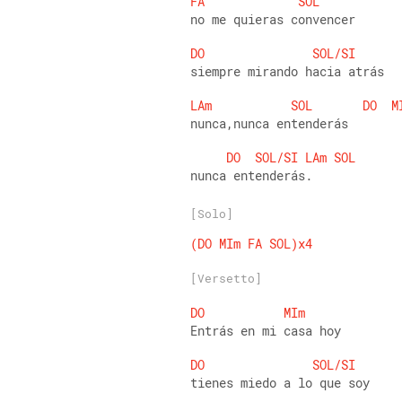
FA
SOL
no me quieras convencer
DO
SOL/SI
siempre mirando hacia atrás
LAm
SOL
DO
M
nunca,nunca entenderás
DO
SOL/SI
LAm
SOL
nunca entenderás.
[Solo]
(DO
MIm
FA
SOL)x4
[Versetto]
DO
MIm
Entrás en mi casa hoy
DO
SOL/SI
tienes miedo a lo que soy