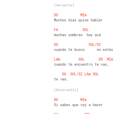
[Versetto]
DO
MIm
Muchos días quise hablar
FA
SOL
muchas sombras  hay acá
DO
SOL/SI
cuando te busco      no estás
LAm
SOL
DO
MIm
cuando te encuentro te vas,
DO
SOL/SI
LAm
SOL
te vas.
[Ritornello]
DO
MIm
Si sabes que voy a hacer 