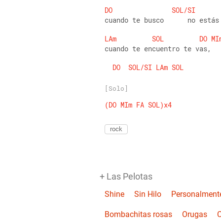
DO
SOL/SI
cuando te busco      no estás
LAm
SOL
DO
MI
cuando te encuentro te vas,
DO
SOL/SI
LAm
SOL
[Solo]
(DO
MIm
FA
SOL)x4
rock
+ Las Pelotas
Shine
Sin Hilo
Personalment
Bombachitas rosas
Orugas
C