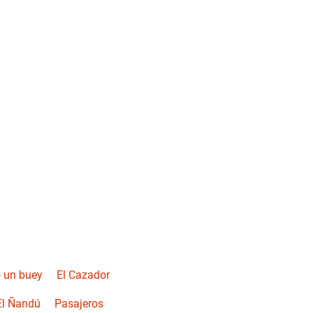
 un buey
El Cazador
El Ñandú
Pasajeros