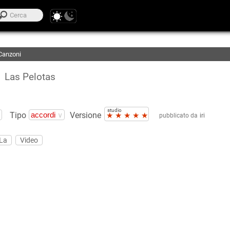
e Elenchi Preferite
fline
Canzoni
Las Pelotas
studio
Tipo
Versione
★
★
★
★
★
pubblicato da
iri
 La
Video