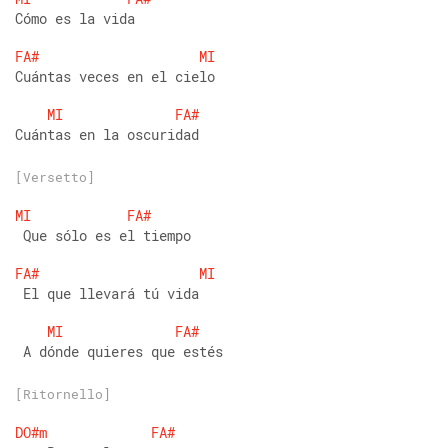
Cómo es la vida 
FA#
MI
Cuántas veces en el cielo 
MI
FA#
Cuántas en la oscuridad 
[Versetto]
MI
FA#
 Que sólo es el tiempo 
FA#
MI
 El que llevará tú vida 
MI
FA#
 A dónde quieres que estés 
[Ritornello]
DO#m
FA#