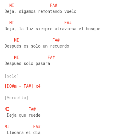
MI
FA#
Deja, sigamos remontando vuelo
MI
FA#
Deja, la luz siempre atraviesa el bosque 
MI
FA#
Después es solo un recuerdo 
MI
FA#
Después solo pasará 
[Solo]
[DO#m
-
FA#]
x4
[Versetto]
MI
FA#
 Deja que ruede
MI
FA#
 Llegará el día