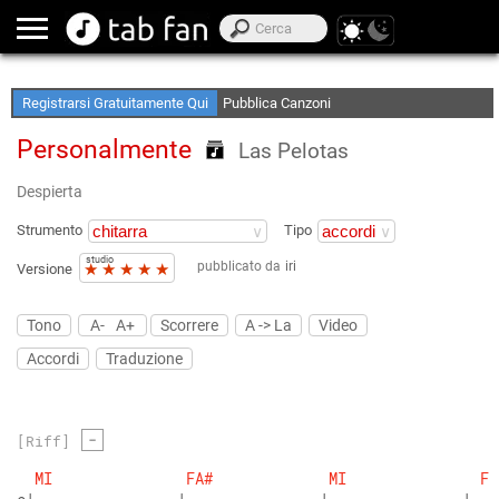
Crea le tue Elenchi Preferite
Accedi Offline
Registrarsi Gratuitamente Qui
Pubblica Canzoni
Personalmente
Las Pelotas
Despierta
Strumento
Tipo
studio
pubblicato da
iri
★
★
★
★
★
Versione
Tono
A-
A+
Scorrere
A -> La
Video
Accordi
Traduzione
-
[Riff]
MI
FA#
MI
FA