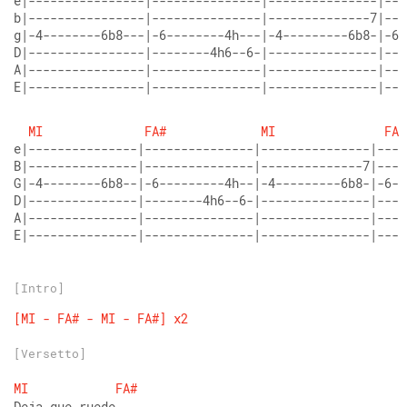
e|----------------|---------------|---------------|---
b|----------------|---------------|--------------7|---
g|-4--------6b8---|-6--------4h---|-4---------6b8-|-6-
D|----------------|--------4h6--6-|---------------|---
A|----------------|---------------|---------------|---
E|----------------|---------------|---------------|---
MI
FA#
MI
FA#
e|---------------|---------------|---------------|----
B|---------------|---------------|--------------7|----
G|-4--------6b8--|-6---------4h--|-4---------6b8-|-6--
D|---------------|--------4h6--6-|---------------|----
A|---------------|---------------|---------------|----
E|---------------|---------------|---------------|----
[Intro]
[MI
-
FA#
-
MI
-
FA#]
x2
[Versetto]
MI
FA#
Deja que ruede