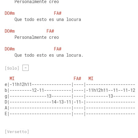
    Personalmente creo
DO#m
FA#
    Que todo esto es una locura
DO#m
FA#
    Personalmente creo
DO#m
FA#
    Que todo esto es una locura.
-
[Solo]
MI
FA#
MI
e|-11h12h11----------------|----|---------------------
b|---------12-11-----------|----|-11h12h11--11--11-12-
g|---------------13--------|----|---------13----------
D|-----------------14-13-11|-11-|---------------------
A|-------------------------|----|---------------------
E|-------------------------|----|---------------------
[Versetto]