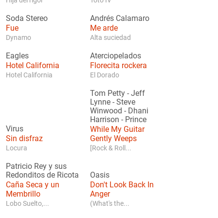
Hija del rigor
Toto IV
Soda Stereo
Andrés Calamaro
Fue
Me arde
Dynamo
Alta suciedad
Eagles
Aterciopelados
Hotel California
Florecita rockera
Hotel California
El Dorado
Tom Petty
-
Jeff
Lynne
-
Steve
Winwood
-
Dhani
Harrison
-
Prince
Virus
While My Guitar
Sin disfraz
Gently Weeps
Locura
[Rock & Roll...
Patricio Rey y sus
Redonditos de Ricota
Oasis
Caña Seca y un
Don't Look Back In
Membrillo
Anger
Lobo Suelto,...
(What's the...