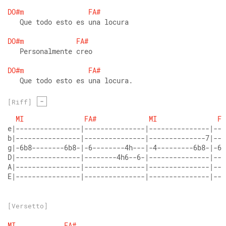
DO#m
FA#
   Que todo esto es una locura
DO#m
FA#
   Personalmente creo
DO#m
FA#
   Que todo esto es una locura.
-
[Riff]
MI
FA#
MI
FA
e|----------------|---------------|---------------|---
b|----------------|---------------|--------------7|---
g|-6b8--------6b8-|-6--------4h---|-4---------6b8-|-6-
D|----------------|--------4h6--6-|---------------|---
A|----------------|---------------|---------------|---
E|----------------|---------------|---------------|---
[Versetto]
MI
FA#