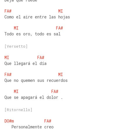
FA#
MI
Como el aire entre las hojas 
MI
FA#
Todo es oro, todo es sal
[Versetto]
MI
FA#
Que llegará el día 
FA#
MI
Que no quemen sus recuerdos 
MI
FA#
Que se apagará el dolor .
[Ritornello]
DO#m
FA#
   Personalmente creo