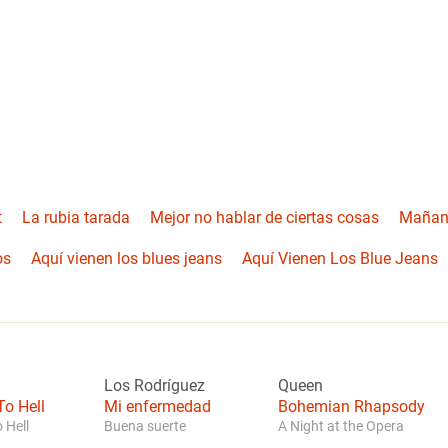
t
La rubia tarada
Mejor no hablar de ciertas cosas
Mañana
os
Aquí vienen los blues jeans
Aquí Vienen Los Blue Jeans
Los Rodríguez
Queen
o Hell
Mi enfermedad
Bohemian Rhapsody
 Hell
Buena suerte
A Night at the Opera