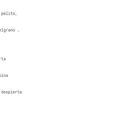
 pelito, 
elgrano .
rta 
uina 
 despierta 