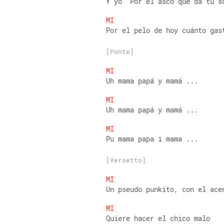
Y yo "Por el asco que dá tu s
MI
Por el pelo de hoy cuánto gas
[Ponte]
MI
Uh mama papá y mamá ...
MI
Uh mama papá y mamá ...
MI
Pu mama papa i mama ...
[Versetto]
MI
Un pseudo punkito, con el ace
MI
Quiere hacer el chico malo 