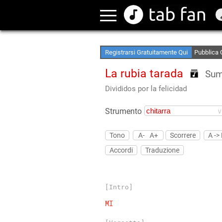
Crea le tu
Accedi Of
Registrarsi Gratuitamente Qui
Pubblica 
La rubia tarada
Su
Divididos por la felicidad
Strumento
Tono
A-
A+
Scorrere
A ->
Accordi
Traduzione
[Intro]
MI