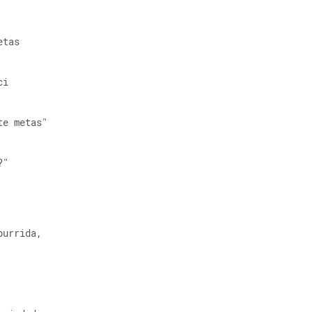
etas 
ci 
te metas" 
?" 
burrida, 
 