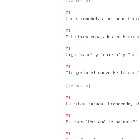
[Versetto]
MI
Caras conchetas, miradas berr
MI
Y hombres encajados en Fioruc
MI
Oigo "dame" y "quiero" y "no 
MI
"Te gustó el nuevo Bertolucci
[Versetto]
MI
La rubia tarada, bronceada, a
MI
Me dice "Por qué te pelaste?"
MI