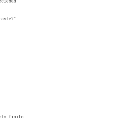
ociedad 
taste?" 
nto finito 