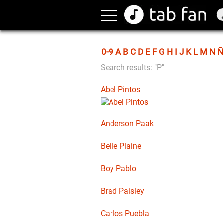
0-9
A
B
C
D
E
F
G
H
I
J
K
L
M
N
Ñ
Search results: "P"
Abel Pintos
Anderson Paak
Belle Plaine
Boy Pablo
Brad Paisley
Carlos Puebla