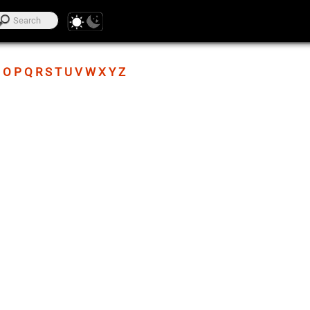
O
P
Q
R
S
T
U
V
W
X
Y
Z