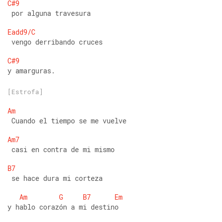
C#9
 por alguna travesura 
Eadd9/C
 vengo derribando cruces 
C#9
y amarguras.
[Estrofa]
Am
 Cuando el tiempo se me vuelve 
Am7
 casi en contra de mi mismo 
B7
 se hace dura mi corteza 
Am
G
B7
Em
y hablo corazón a mi destino