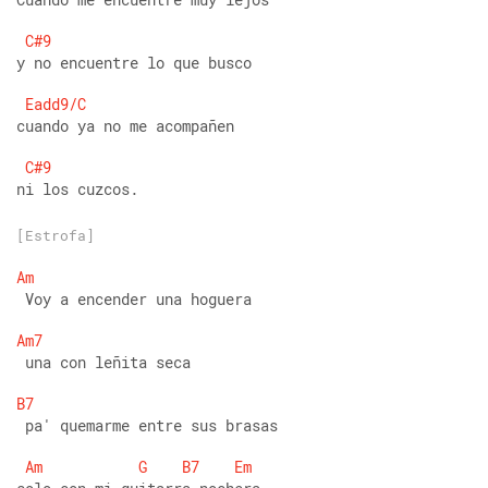
C#9
y no encuentre lo que busco 
Eadd9/C
cuando ya no me acompañen 
C#9
ni los cuzcos.
[Estrofa]
Am
 Voy a encender una hoguera 
Am7
 una con leñita seca 
B7
 pa' quemarme entre sus brasas 
Am
G
B7
Em