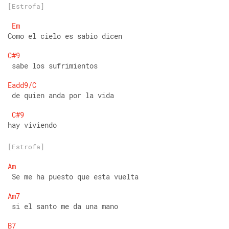
[Estrofa]
Em
Como el cielo es sabio dicen 
C#9
 sabe los sufrimientos 
Eadd9/C
 de quien anda por la vida 
C#9
hay viviendo
[Estrofa]
Am
 Se me ha puesto que esta vuelta 
Am7
 si el santo me da una mano 
B7