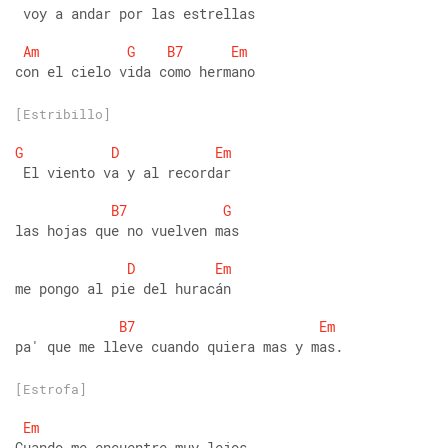
 voy a andar por las estrellas 
Am
G
B7
Em
con el cielo vida como hermano
[Estribillo]
G
D
Em
 El viento va y al recordar 
B7
G
las hojas que no vuelven mas 
D
Em
me pongo al pie del huracán 
B7
Em
pa' que me lleve cuando quiera mas y mas.
[Estrofa]
Em
Cuando me encuentre muy lejos 