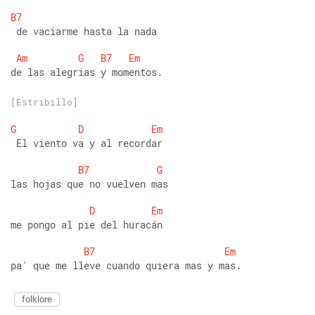
B7
 de vaciarme hasta la nada 
Am
G
B7
Em
de las alegrias y momentos.
[Estribillo]
G
D
Em
 El viento va y al recordar 
B7
G
las hojas que no vuelven mas 
D
Em
me pongo al pie del huracán 
B7
Em
pa' que me lleve cuando quiera mas y mas.
folklore