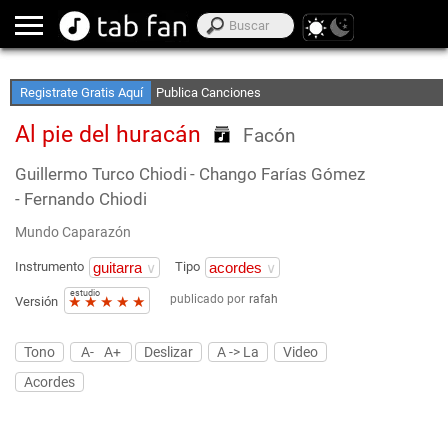
Crea Listas de Favoritos
Accede sin Conexión
Registrate Gratis Aquí
Publica Canciones
Al pie del huracán
Facón
Guillermo Turco Chiodi
- Chango Farías Gómez
- Fernando Chiodi
Mundo Caparazón
Instrumento
Tipo
estudio
publicado por
rafah
★
★
★
★
★
Versión
Tono
A-
A+
Deslizar
A -> La
Video
Acordes