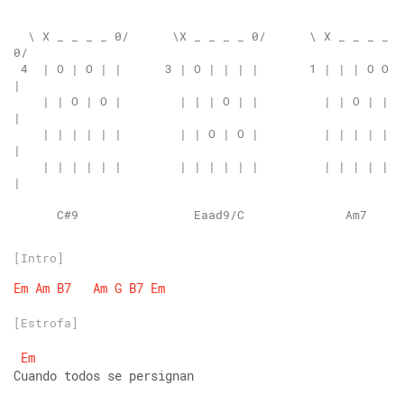
  \ X _ _ _ _ 0/      \X _ _ _ _ 0/      \ X _ _ _ _ 
 4  | O | O | |      3 | O | | | |       1 | | | O O 
    | | O | O |        | | | O | |         | | O | | 
    | | | | | |        | | O | O |         | | | | | 
    | | | | | |        | | | | | |         | | | | | 
      C#9                Eaad9/C              Am7 
[Intro]
Em
Am
B7
Am
G
B7
Em
[Estrofa]
Em
Cuando todos se persignan 