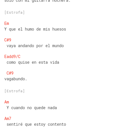
solo con mi guitarra nochera.
[Estrofa]
Em
Y que el humo de mis huesos 
C#9
 vaya andando por el mundo 
Eadd9/C
 como quise en esta vida 
C#9
vagabundo.
[Estrofa]
Am
 Y cuando no quede nada 
Am7
 sentiré que estoy contento 