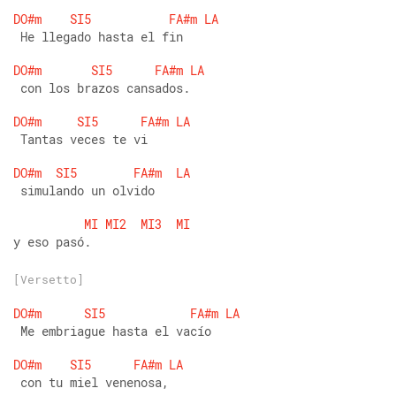
DO#m
SI5
FA#m
LA
 He llegado hasta el fin
DO#m
SI5
FA#m
LA
 con los brazos cansados.
DO#m
SI5
FA#m
LA
 Tantas veces te vi
DO#m
SI5
FA#m
LA
 simulando un olvido  
MI
MI2
MI3
MI
y eso pasó.
[Versetto]
DO#m
SI5
FA#m
LA
 Me embriague hasta el vacío
DO#m
SI5
FA#m
LA
 con tu miel venenosa,