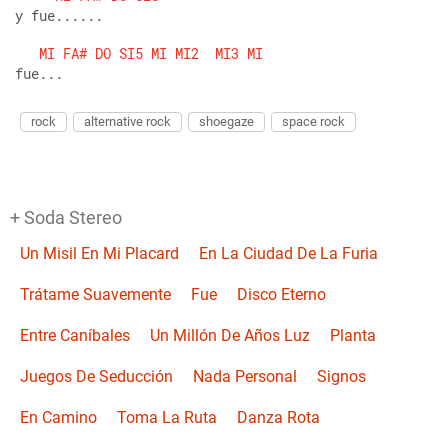
y fue......
MI
FA#
DO
SI5
MI
MI2
MI3
MI
fue...
rock
alternative rock
shoegaze
space rock
+ Soda Stereo
Un Misil En Mi Placard
En La Ciudad De La Furia
Trátame Suavemente
Fue
Disco Eterno
Entre Caníbales
Un Millón De Años Luz
Planta
Juegos De Seducción
Nada Personal
Signos
En Camino
Toma La Ruta
Danza Rota