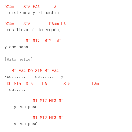
DO#m
SI5
FA#m
LA
 fuiste mía y el hastío
DO#m
SI5
FA#m
LA
 nos llevó al desengaño,
MI
MI2
MI3
MI
y eso pasó.
[Ritornello]
MI
FA#
DO
SI5
MI
FA#
Fue......   fue......   y
DO
SI5
SI5
LAm
SI5
LAm
 fue......
MI
MI2
MI3
MI
... y eso pasó  
MI
MI2
MI3
MI
... y eso pasó  