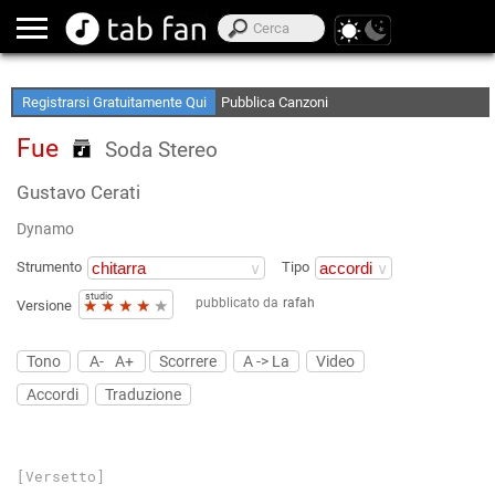
Crea le tue Elenchi Preferite
Accedi Offline
Registrarsi Gratuitamente Qui
Pubblica Canzoni
Fue
Soda Stereo
Gustavo Cerati
Dynamo
Strumento
Tipo
studio
pubblicato da
rafah
★
★
★
★
★
Versione
Tono
A-
A+
Scorrere
A -> La
Video
Accordi
Traduzione
[Versetto]