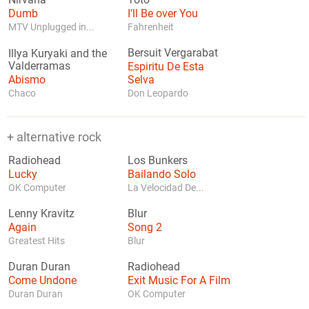
Nirvana
Toto
Dumb
I'll Be over You
MTV Unplugged in...
Fahrenheit
Bersuit Vergarabat
Illya Kuryaki and the
Valderramas
Espiritu De Esta
Abismo
Selva
Chaco
Don Leopardo
+ alternative rock
Radiohead
Los Bunkers
Lucky
Bailando Solo
OK Computer
La Velocidad De...
Lenny Kravitz
Blur
Again
Song 2
Greatest Hits
Blur
Duran Duran
Radiohead
Come Undone
Exit Music For A Film
Duran Duran
OK Computer