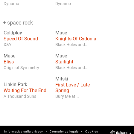
Dynamo
Dynamo
+ space rock
Coldplay
Muse
Speed Of Sound
Knights Of Cydonia
X&Y
Black Holes and...
Muse
Muse
Bliss
Starlight
Origin of Symmetry
Black Holes and...
Mitski
Linkin Park
First Love / Late
Waiting For The End
Spring
A Thousand Suns
Bury Me at...
-
-
Informativa sulla privacy
Consulenza legale
Cookies
italiano