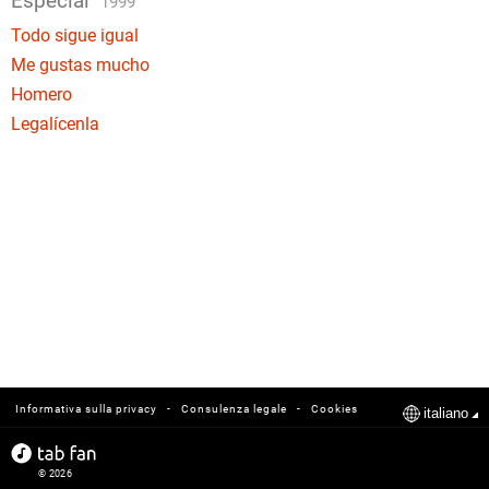
Especial
1999
Todo sigue igual
Me gustas mucho
Homero
Legalícenla
-
-
Informativa sulla privacy
Consulenza legale
Cookies
italiano
© 2026
tabfan.com