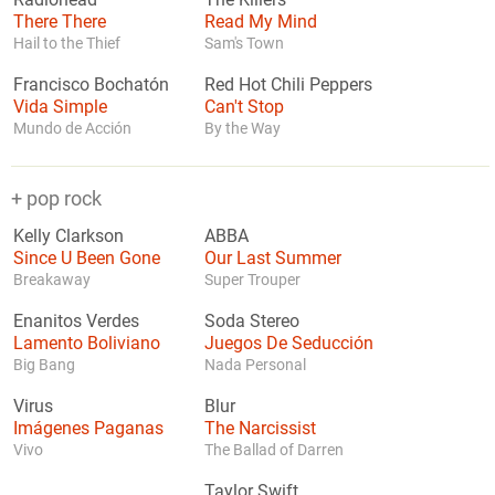
Radiohead
The Killers
There There
Read My Mind
Hail to the Thief
Sam's Town
Francisco Bochatón
Red Hot Chili Peppers
Vida Simple
Can't Stop
Mundo de Acción
By the Way
+ pop rock
Kelly Clarkson
ABBA
Since U Been Gone
Our Last Summer
Breakaway
Super Trouper
Enanitos Verdes
Soda Stereo
Lamento Boliviano
Juegos De Seducción
Big Bang
Nada Personal
Virus
Blur
Imágenes Paganas
The Narcissist
Vivo
The Ballad of Darren
Taylor Swift