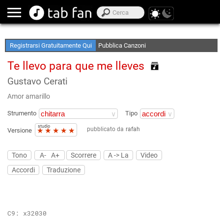
Crea le tue Elenchi Preferite
Accedi Offline
Registrarsi Gratuitamente Qui
Pubblica Canzoni
Te llevo para que me lleves
Gustavo Cerati
Amor amarillo
Strumento
Tipo
studio
pubblicato da
rafah
★
★
★
★
★
Versione
Tono
A-
A+
Scorrere
A -> La
Video
Accordi
Traduzione
C9: x32030