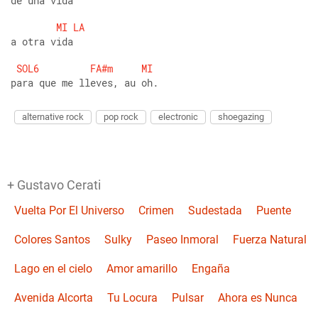
de una vida
MI
LA
a otra vida
SOL6
FA#m
MI
para que me lleves, au oh.
alternative rock
pop rock
electronic
shoegazing
+ Gustavo Cerati
Vuelta Por El Universo
Crimen
Sudestada
Puente
Colores Santos
Sulky
Paseo Inmoral
Fuerza Natural
Lago en el cielo
Amor amarillo
Engaña
Avenida Alcorta
Tu Locura
Pulsar
Ahora es Nunca