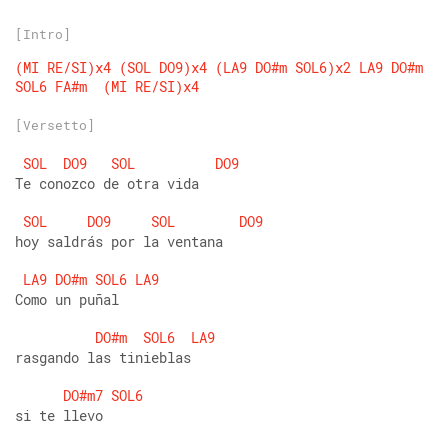
[Intro]
(MI
RE/SI)x4
(SOL
DO9)x4
(LA9
DO#m
SOL6)x2
LA9
DO#m
SOL6
FA#m
(MI
RE/SI)x4
[Versetto]
SOL
DO9
SOL
DO9
Te conozco de otra vida
SOL
DO9
SOL
DO9
hoy saldrás por la ventana
LA9
DO#m
SOL6
LA9
Como un puñal
DO#m
SOL6
LA9
rasgando las tinieblas
DO#m7
SOL6
si te llevo