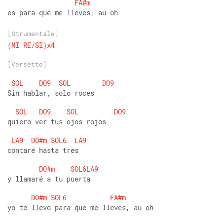
FA#m
es para que me lleves, au oh
[Strumentale]
(MI
RE/SI)x4
[Versetto]
SOL
DO9
SOL
DO9
Sin hablar, solo roces
SOL
DO9
SOL
DO9
quiero ver tus ojos rojos
LA9
DO#m
SOL6
LA9
contaré hasta tres
DO#m
SOL6LA9
y llamaré a tu puerta
DO#m
SOL6
FA#m
yo te llevo para que me lleves, au oh