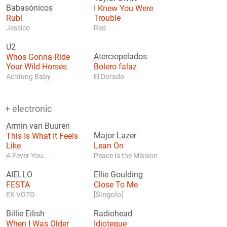
Babasónicos
I Knew You Were
Rubí
Trouble
Jessico
Red
U2
Whos Gonna Ride
Aterciopelados
Your Wild Horses
Bolero falaz
Achtung Baby
El Dorado
+ electronic
Armin van Buuren
This Is What It Feels
Major Lazer
Like
Lean On
A Fever You...
Peace Is the Mission
AIELLO
Ellie Goulding
FESTA
Close To Me
[Singolo]
EX VOTO
Billie Eilish
Radiohead
When I Was Older
Idioteque