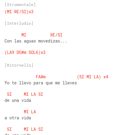
[Strumentale]
(MI
RE/SI)x3
[Interludio]
MI
RE/SI
Con las aguas movedizas...
(LA9
DO#m
SOL6)x3
[Ritornello]
FA#m
(SI
MI
LA)
x4
Yo te llevo para que me lleves
SI
MI
LA
SI
de una vida
MI
LA
a otra vida
SI
MI
LA
SI