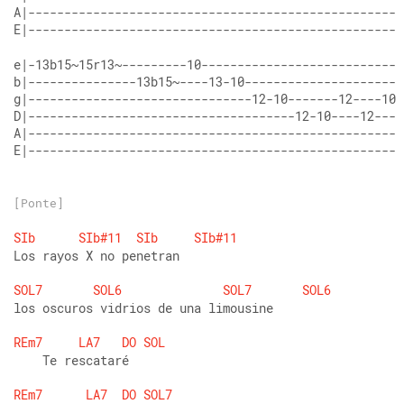
A|----------------------------------------------------
E|----------------------------------------------------
e|-13b15~15r13~---------10----------------------------
b|---------------13b15~----13-10----------------------
g|-------------------------------12-10-------12----10-
D|-------------------------------------12-10----12----
A|----------------------------------------------------
E|----------------------------------------------------
[Ponte]
SIb
SIb#11
SIb
SIb#11
Los rayos X no penetran
SOL7
SOL6
SOL7
SOL6
los oscuros vidrios de una limousine
REm7
LA7
DO
SOL
    Te rescataré
REm7
LA7
DO
SOL7