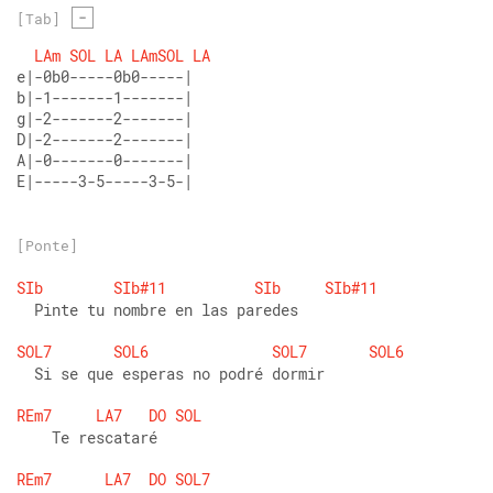
-
[Tab]
LAm
SOL
LA
LAmSOL
LA
e|-0b0-----0b0-----| 
b|-1-------1-------| 
g|-2-------2-------| 
D|-2-------2-------| 
A|-0-------0-------| 
E|-----3-5-----3-5-|
[Ponte]
SIb
SIb#11
SIb
SIb#11
  Pinte tu nombre en las paredes
SOL7
SOL6
SOL7
SOL6
  Si se que esperas no podré dormir
REm7
LA7
DO
SOL
    Te rescataré
REm7
LA7
DO
SOL7