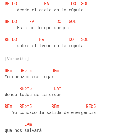
RE
DO
FA
DO
SOL
     desde el cielo en la cúpula
RE
DO
FA
DO
SOL
     Es amor lo que sangra
RE
DO
FA
DO
SOL
     sobre el techo en la cúpula
[Versetto]
REm
REbm5
REm
Yo conozco ese lugar 
REbm5
LAm
donde todos se la creen
REm
REbm5
REm
REb5
   Yo conozco la salida de emergencia
LAm
que nos salvará