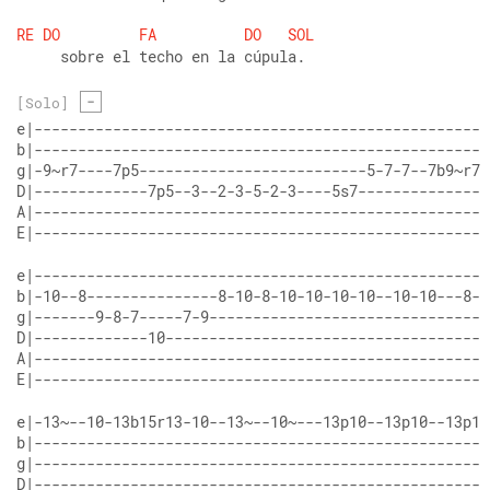
RE
DO
FA
DO
SOL
     sobre el techo en la cúpula.
-
[Solo]
e|----------------------------------------------------
b|----------------------------------------------------
g|-9~r7----7p5--------------------------5-7-7--7b9~r7p
D|-------------7p5--3--2-3-5-2-3----5s7---------------
A|----------------------------------------------------
E|----------------------------------------------------
e|----------------------------------------------------
b|-10--8---------------8-10-8-10-10-10-10--10-10---8-1
g|-------9-8-7-----7-9--------------------------------
D|-------------10-------------------------------------
A|----------------------------------------------------
E|----------------------------------------------------
e|-13~--10-13b15r13-10--13~--10~---13p10--13p10--13p10
b|----------------------------------------------------
g|----------------------------------------------------
D|----------------------------------------------------