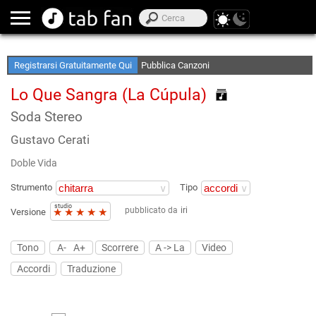
Crea le tue Elenchi Preferite
Accedi Offline
Registrarsi Gratuitamente Qui
Pubblica Canzoni
Lo Que Sangra (La Cúpula)
Soda Stereo
Gustavo Cerati
Doble Vida
Strumento
Tipo
studio
pubblicato da
iri
★
★
★
★
★
Versione
Tono
A-
A+
Scorrere
A -> La
Video
Accordi
Traduzione