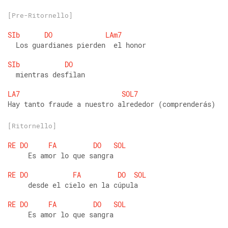
[Pre-Ritornello]
SIb
DO
LAm7
  Los guardianes pierden  el honor
SIb
DO
  mientras desfilan
LA7
SOL7
Hay tanto fraude a nuestro alrededor (comprenderás)
[Ritornello]
RE
DO
FA
DO
SOL
     Es amor lo que sangra
RE
DO
FA
DO
SOL
     desde el cielo en la cúpula
RE
DO
FA
DO
SOL
     Es amor lo que sangra