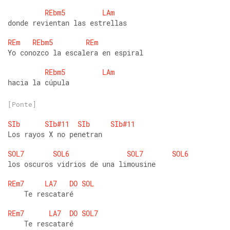
REbm5
LAm
donde revientan las estrellas
REm
REbm5
REm
Yo conozco la escalera en espiral
REbm5
LAm
hacia la cúpula
[Ponte]
SIb
SIb#11
SIb
SIb#11
Los rayos X no penetran
SOL7
SOL6
SOL7
SOL6
los oscuros vidrios de una limousine
REm7
LA7
DO
SOL
    Te rescataré
REm7
LA7
DO
SOL7
    Te rescataré