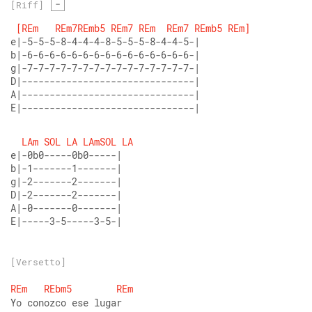
-
[Riff]
[REm
REm7REmb5
REm7
REm
REm7
REmb5
REm]
e|-5-5-5-8-4-4-4-8-5-5-5-8-4-4-5-| 
b|-6-6-6-6-6-6-6-6-6-6-6-6-6-6-6-| 
g|-7-7-7-7-7-7-7-7-7-7-7-7-7-7-7-| 
D|-------------------------------| 
A|-------------------------------| 
E|-------------------------------|
LAm
SOL
LA
LAmSOL
LA
e|-0b0-----0b0-----| 
b|-1-------1-------| 
g|-2-------2-------| 
D|-2-------2-------| 
A|-0-------0-------| 
E|-----3-5-----3-5-|
[Versetto]
REm
REbm5
REm
Yo conozco ese lugar 