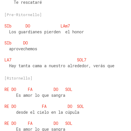
    Te rescataré
[Pre-Ritornello]
SIb
DO
LAm7
  Los guardianes pierden  el honor
SIb
DO
  aprovechemos
LA7
SOL7
  Hay tanta cama a nuestro alrededor, verás que
[Ritornello]
RE
DO
FA
DO
SOL
     Es amor lo que sangra
RE
DO
FA
DO
SOL
     desde el cielo en la cúpula
RE
DO
FA
DO
SOL
     Es amor lo que sangra