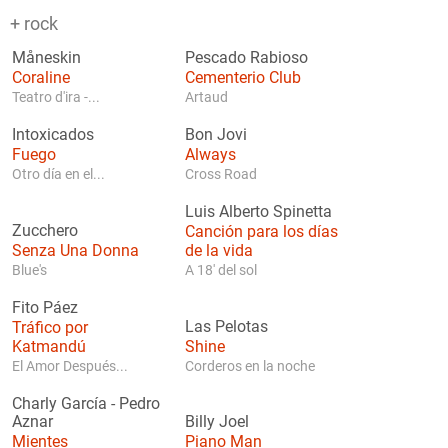
+ rock
Måneskin
Pescado Rabioso
Coraline
Cementerio Club
Teatro d'ira -...
Artaud
Intoxicados
Bon Jovi
Fuego
Always
Otro día en el...
Cross Road
Luis Alberto Spinetta
Zucchero
Canción para los días
Senza Una Donna
de la vida
Blue's
A 18' del sol
Fito Páez
Tráfico por
Las Pelotas
Katmandú
Shine
El Amor Después...
Corderos en la noche
Charly García
-
Pedro
Aznar
Billy Joel
Mientes
Piano Man