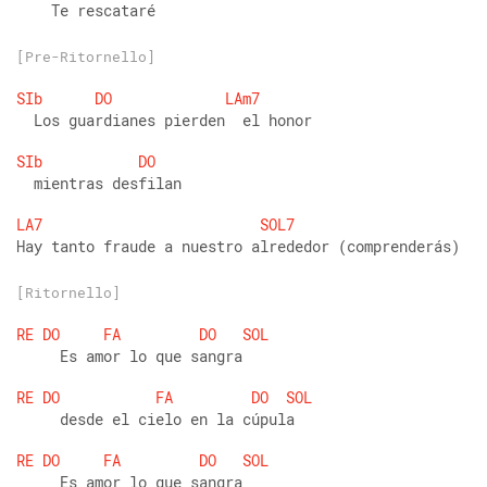
    Te rescataré
[Pre-Ritornello]
SIb
DO
LAm7
  Los guardianes pierden  el honor
SIb
DO
  mientras desfilan
LA7
SOL7
Hay tanto fraude a nuestro alrededor (comprenderás)
[Ritornello]
RE
DO
FA
DO
SOL
     Es amor lo que sangra
RE
DO
FA
DO
SOL
     desde el cielo en la cúpula
RE
DO
FA
DO
SOL
     Es amor lo que sangra