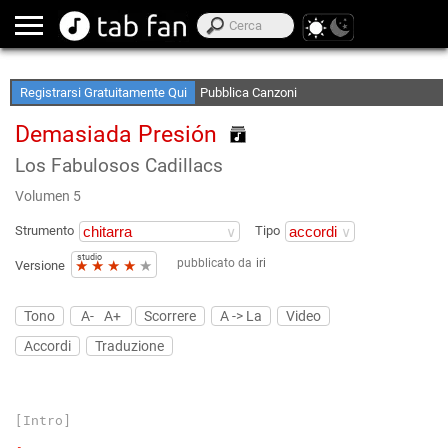
Crea le tue Elenchi Preferite
Accedi Offline
Registrarsi Gratuitamente Qui
Pubblica Canzoni
Demasiada Presión
Los Fabulosos Cadillacs
Volumen 5
Strumento
Tipo
studio
pubblicato da
iri
★
★
★
★
★
Versione
Tono
A-
A+
Scorrere
A -> La
Video
Accordi
Traduzione
[Intro]