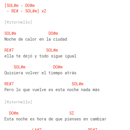
[SOL#m
-
DO#m
-
RE#
-
SOL#m]
x2
[Ritornello]
SOL#m
DO#m
Noche de calor en la ciudad
RE#7
SOL#m
ella te dejó y todo sigue igual
SOL#m
DO#m
Quisiera volver el tiempo atrás
RE#7
SOL#m
Pero lo que vuelve es esta noche nada más
[Ritornello]
DO#m
SI
Esta noche es hora de que pienses en cambiar
LA#7
RE#7