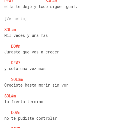
RE#7
SOL#m
ella te dejó y todo sigue igual.
[Versetto]
SOL#m
Mil veces y una más
DO#m
Juraste que vas a crecer
RE#7
y solo una vez más 
SOL#m
Creciste hasta morir sin ver
SOL#m
la fiesta terminó
DO#m
no te pudiste controlar