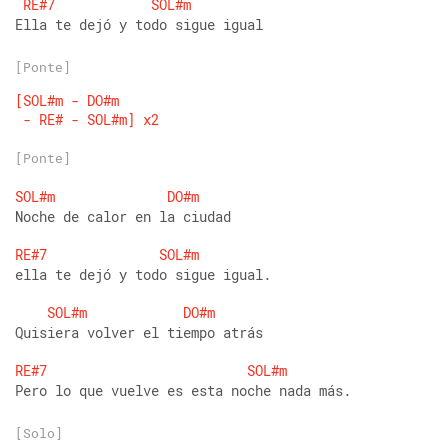
RE#7
SOL#m
Ella te dejó y todo sigue igual
[Ponte]
[SOL#m
-
DO#m
-
RE#
-
SOL#m]
x2
[Ponte]
SOL#m
DO#m
Noche de calor en la ciudad
RE#7
SOL#m
ella te dejó y todo sigue igual.
SOL#m
DO#m
Quisiera volver el tiempo atrás
RE#7
SOL#m
Pero lo que vuelve es esta noche nada más.
[Solo]