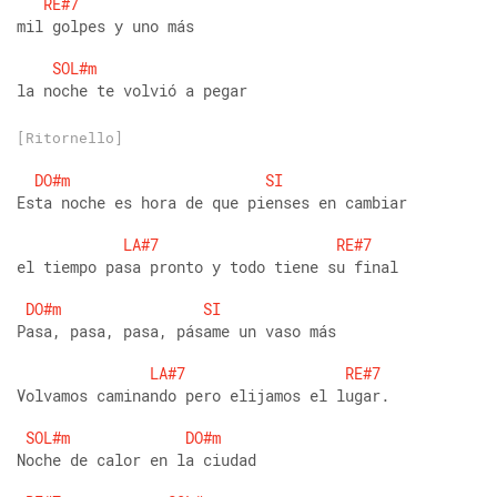
RE#7
mil golpes y uno más
SOL#m
la noche te volvió a pegar
[Ritornello]
DO#m
SI
Esta noche es hora de que pienses en cambiar
LA#7
RE#7
el tiempo pasa pronto y todo tiene su final
DO#m
SI
Pasa, pasa, pasa, pásame un vaso más
LA#7
RE#7
Volvamos caminando pero elijamos el lugar.
SOL#m
DO#m
Noche de calor en la ciudad