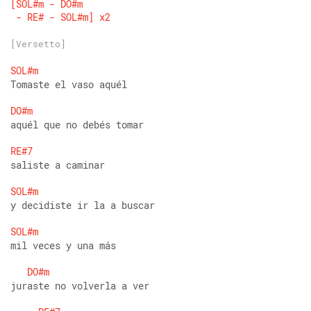
[SOL#m
-
DO#m
-
RE#
-
SOL#m]
x2
[Versetto]
SOL#m
Tomaste el vaso aquél
DO#m
aquél que no debés tomar
RE#7
saliste a caminar
SOL#m
y decidiste ir la a buscar
SOL#m
mil veces y una más
DO#m
juraste no volverla a ver