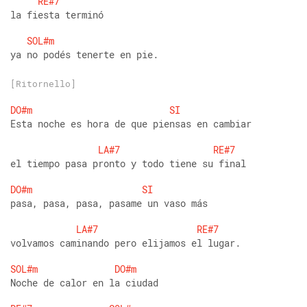
RE#7
la fiesta terminó
SOL#m
ya no podés tenerte en pie.
[Ritornello]
DO#m
SI
Esta noche es hora de que piensas en cambiar
LA#7
RE#7
el tiempo pasa pronto y todo tiene su final
DO#m
SI
pasa, pasa, pasa, pasame un vaso más
LA#7
RE#7
volvamos caminando pero elijamos el lugar. 
SOL#m
DO#m
Noche de calor en la ciudad